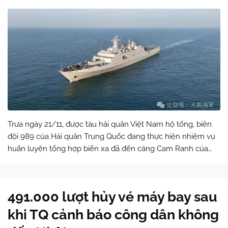
Trưa ngày 21/11, được tàu hải quân Việt Nam hộ tống, biên
đội 989 của Hải quân Trung Quốc đang thực hiện nhiệm vụ
huấn luyện tổng hợp biển xa đã đến cảng Cam Ranh của
Việt Nam để bắt đầu chuyến thăm hữu nghị 4 ngày. 4 giờ
sáng theo giờ địa phương, bi…
491.000 lượt hủy vé máy bay sau
khi TQ cảnh báo công dân không