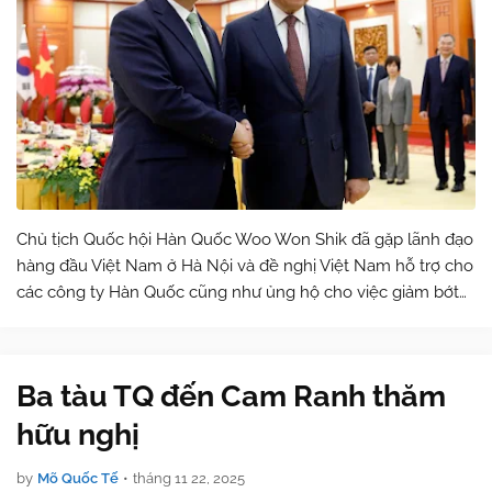
Chủ tịch Quốc hội Hàn Quốc Woo Won Shik đã gặp lãnh đạo
hàng đầu Việt Nam ở Hà Nội và đề nghị Việt Nam hỗ trợ cho
các công ty Hàn Quốc cũng như ủng hộ cho việc giảm bớt
căng thẳng trên bán đảo Triều Tiên, theo các quan chức nói
hôm nay. Trong cuộc g…
Ba tàu TQ đến Cam Ranh thăm
hữu nghị
by
Mõ Quốc Tế
•
tháng 11 22, 2025