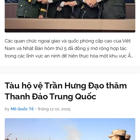
Các quan chức ngoại giao và quốc phòng cấp cao của Việt
Nam và Nhật Bản hôm thứ 5 đã đồng ý mở rộng hợp tác
trong các lĩnh vực an ninh để hiện thực hóa một khu vực Ấn
Độ Dương - Thái Bình Dương tự do và rộng mở. Trong cuộc
họp đầu tiên ở cấp thứ trư…
Tàu hộ vệ Trần Hưng Đạo thăm
Thanh Đảo Trung Quốc
by
Mõ Quốc Tế
•
tháng 12 02, 2025