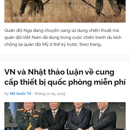
Quân đội Nga đang chuyển sang sử dụng chiến thuật mà
quân đội Việt Nam đã dùng trong cuộc chiến tranh du kích
chống lại quân đội Mỹ ở thế kỷ trước, theo trang
DefenseExpress của Ukraine. Đại tá Volodymyr Polevyi,
người đứng đầu bộ phận truyền thông củ…
VN và Nhật thảo luận về cung
cấp thiết bị quốc phòng miễn phí
by
Mõ Quốc Tế
•
tháng 12 05, 2025