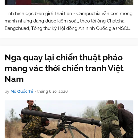
Tình hình dọc biên giới Thái Lan - Campuchia vẫn còn mong
manh nhưng đang được kiểm soát, theo lời ông Chatchai
Bangchuad, Tổng thư ký Hội đồng An ninh Quốc gia (NSC).
Xe tăng T-59D trên tàu chở từ Chiết Giang ra Quảng Đông
để chuyển sang cảng biển C…
Nga quay lại chiến thuật pháo
mang vác thời chiến tranh Việt
Nam
by
Mõ Quốc Tế
•
tháng 6 10, 2026