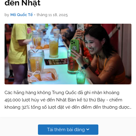
đến Nhật
by
Mõ Quốc Tế
•
tháng 11 18, 2025
Các hãng hàng không Trung Quốc đã ghi nhận khoảng
491.000 lượt hủy vé đến Nhật Bản kể từ thứ Bảy - chiếm
khoảng 32% tổng số lượt đặt vé đến điểm đến thường được
ưa chuộng này - sau khi Bắc Kinh khuyến cáo công dân
tránh đi du lịch đến đó trong bối cản…
Tải thêm bài đăng